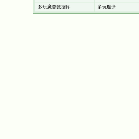
多玩魔兽数据库
多玩魔盒