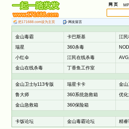
网 页
MP
把171688.com设为主页
网友留言
金山毒霸
卡巴斯基
江民
瑞星
360杀毒
NOD
小红伞
江民在线杀毒
AV
金山在线杀毒
丁香鱼工作室
金山卫士ly113专版
瑞星卡卡
金山
鲁大师
360系统急救箱
优化
金山急救箱
360保险箱
卡饭论坛
金山毒霸论坛
精睿