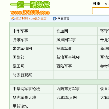
网 页
M
把171688.com设为主页
网友留言
中华军事
铁血网
环球
腾讯军事
凤凰网军事
千龙
米尔军情网
搜狐军事
新华
国防部
新浪军事视频
军情
强国网
西陆军事
参考
防务新观察
中华网军事论坛
西陆东方军事
铁血
华声军事天地
8181军人网
大旗
军转论坛