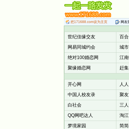
把171688.com设为主页
网友
世纪佳缘交友
百合
网易同城约会
城市
绝对100婚恋网
江南
聚缘婚恋网
赶集
开心网
人人
中国人校友录
聚友
白社会
三人
QQ网吧达人
淘江
梦境家园
简简