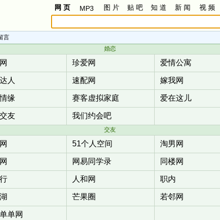
网 页
图 片
贴 吧
知 道
新 闻
视 频
MP3
留言
婚恋
网
珍爱网
爱情公寓
达人
速配网
嫁我网
情缘
赛客虚拟家庭
爱在这儿
交友
我们约会吧
交友
网
51个人空间
淘男网
网
网易同学录
同楼网
行
人和网
职内
湖
芒果圈
若邻网
单单网