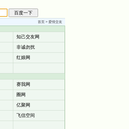
首页
> 爱情交友
知己交友网
非诚勿扰
红娘网
赛我网
圈网
亿聚网
飞信空间