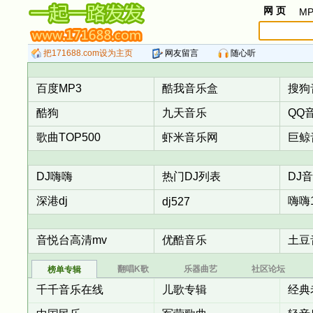
网 页
MP
把171688.com设为主页
网友留言
随心听
百度MP3
酷我音乐盒
搜狗
酷狗
九天音乐
QQ
歌曲TOP500
虾米音乐网
巨鲸
DJ嗨嗨
热门DJ列表
DJ
深港dj
嗨嗨1
dj527
音悦台高清mv
优酷音乐
土豆
翻唱K歌
乐器曲艺
社区论坛
榜单专辑
千千音乐在线
儿歌专辑
经典