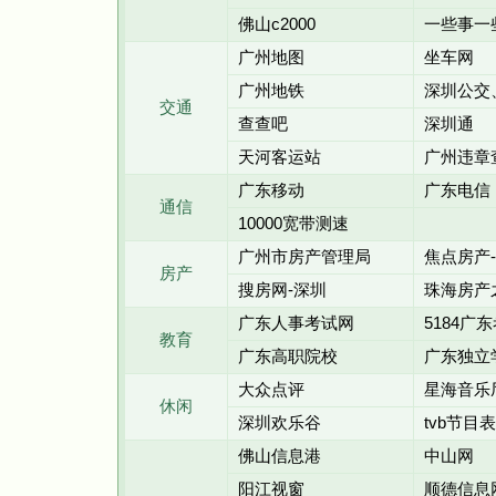
佛山c2000
一些事一
广州地图
坐车网
广州地铁
深圳公交
交通
查查吧
深圳通
天河客运站
广州违章
广东移动
广东电信
通信
10000宽带测速
广州市房产管理局
焦点房产
房产
搜房网-深圳
珠海房产
广东人事考试网
5184广
教育
广东高职院校
广东独立
大众点评
星海音乐
休闲
深圳欢乐谷
tvb节目表
佛山信息港
中山网
阳江视窗
顺德信息