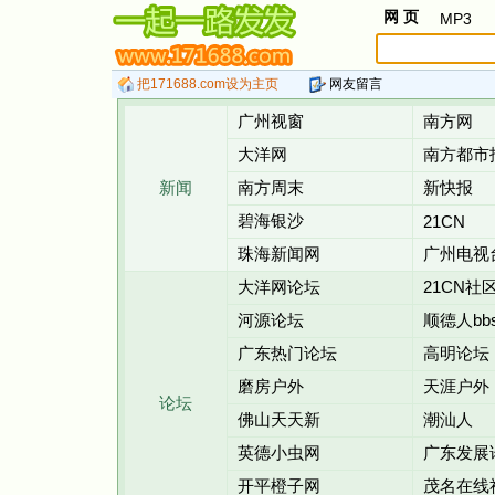
网 页
MP3
把171688.com设为主页
网友留言
广州视窗
南方网
大洋网
南方都市
新闻
南方周末
新快报
碧海银沙
21CN
珠海新闻网
广州电视
大洋网论坛
21CN社
河源论坛
顺德人bb
广东热门论坛
高明论坛
磨房户外
天涯户外
论坛
佛山天天新
潮汕人
英德小虫网
广东发展
开平橙子网
茂名在线