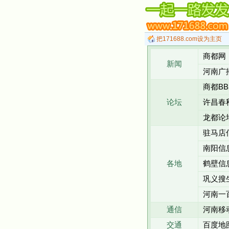
把171688.com设为主页
商都网
新闻
河南广
商都BB
论坛
许昌春
龙都论
驻马店
南阳信
各地
鹤壁信
巩义搜
河南一
通信
河南移
交通
百度地