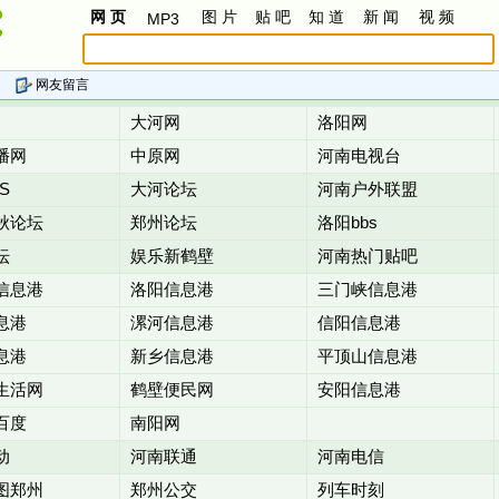
网 页
图 片
贴 吧
知 道
新 闻
视 频
MP3
网友留言
大河网
洛阳网
播网
中原网
河南电视台
S
大河论坛
河南户外联盟
秋论坛
郑州论坛
洛阳bbs
坛
娱乐新鹤壁
河南热门贴吧
信息港
洛阳信息港
三门峡信息港
息港
漯河信息港
信阳信息港
息港
新乡信息港
平顶山信息港
生活网
鹤壁便民网
安阳信息港
百度
南阳网
动
河南联通
河南电信
图郑州
郑州公交
列车时刻