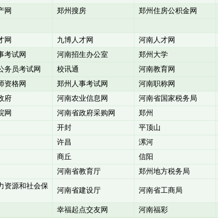
产网
郑州搜房
郑州住房公积金网
才网
九博人才网
河南人才网
事考试网
河南招生办公室
郑州大学
公务员考试网
校讯通
河南教育网
师资格网
郑州人事考试网
河南职称网
政府
河南农业信息网
河南省国家税务局
院网
河南省政府采购网
郑州
开封
平顶山
许昌
漯河
商丘
信阳
河南省教育厅
郑州地方税务局
力资源和社会保
河南省建设厅
河南省工商局
幸福起点交友网
河南福彩